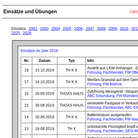
Einsätze und Übungen
Letz
Einsätze:
2002
,
2003
,
2004
,
2005
,
2006
,
2007
,
2008
,
2009
,
2010
,
201
2025
,
2026
Einsätze im Jahr 2019
Nr.
Datum
Typ
Info
Austritt aus LKW-Anhänger - 
18
15.10.2019
TH K X
Führung, Fachberater, FW Otte
Weißes Granulat auf dem Geh
17
14.10.2019
TH K X
Führung, FW Itzehoe
Zuführung Messgerät - Abspan
16
26.09.2019
THGAS HAUS
ABC-Erkundung, FW Münsterd
vermutete Faulgase in Verka
15
30.08.2019
THGAS HAUS
Führung, Fachberater, ABC-E
Batteriesäure ausgelaufen
14
20.08.2019
TH K X
Führung, Fachberater, FW Vaa
unbekannte Flüssigkeit tropft
13
18.08.2019
TH X
Führung, Fachberater, GEG-W