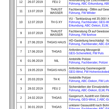
Anforderung zur Löschmittelr
12
26.07.2019
FEU 2
Führung, ABC-Erkundung, AB
THAUST
Fachberatung - Ölfilm auf Ge
11
13.07.2019
WASSER
Führung, FW Wilster
VU - Tanklastzug mit 35.000 l 
10
12.07.2019
TH G XY
Führung, Fachberater, GEG-Wi
Erkundung, ABC-Dekon, ELW, 
THAUST
Fachberatung Öl auf Gewässe
9
10.07.2019
WASSER
Führung, FW Itzehoe
HD-Gasleitung beschädigt - 
8
27.06.2019
THGAS HAUS
Führung, Fachberater, ABC-E
Anforderung Messgerät
7
17.06.2019
THGAS
GEG-Schenefeld, FW Puls
Amtshilfe Polizei
6
01.06.2019
NIL
Führung, Fachberater, Polizei
Anforderung Gasmessgerät
5
19.05.2019
THGAS HAUS
GEG-Wrist, FW Hohenlocksted
Amtshilfe Polizei
4
20.03.2019
TH K
Führung, ABC-Dekon, FW Loh
Sicherstellen der Einsatzstel
3
28.02.2019
FEU 2
Führung, ABC-Dekon, ELW, 
Gasgeruch, Austritt von Odorie
2
24.02.2019
THGAS
Führung, GEG-Wrist, 2.ABC-Er
unklarer Gasaustritt nach Bo
1
30.01.2019
THGAS
Führung, Fachberater, ABC-Er